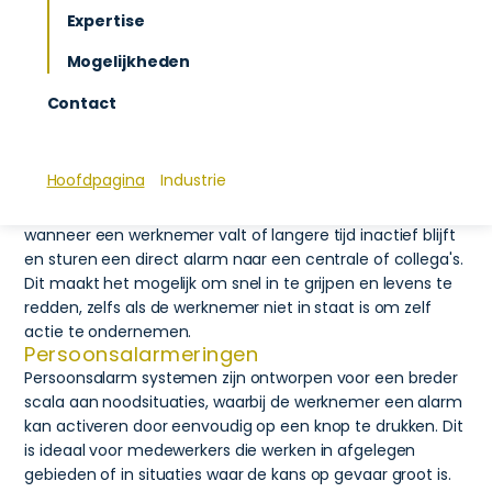
hulp kunnen krijgen in geval van een ongeval,
Expertise
gezondheidsprobleem of andere noodsituaties, door
Mogelijkheden
een alarm te verzenden zodra er een probleem wordt
gedetecteerd.
Contact
Automatische detectering
Mandown systemen zijn speciaal ontwikkeld voor situaties
waarin een medewerker valt of zich in een kritieke
Hoofdpagina
Industrie
toestand bevindt en geen manier heeft om zelf hulp in te
schakelen. De systemen detecteren automatisch
wanneer een werknemer valt of langere tijd inactief blijft
en sturen een direct alarm naar een centrale of collega's.
Dit maakt het mogelijk om snel in te grijpen en levens te
redden, zelfs als de werknemer niet in staat is om zelf
actie te ondernemen.
Persoonsalarmeringen
Persoonsalarm systemen zijn ontworpen voor een breder
scala aan noodsituaties, waarbij de werknemer een alarm
kan activeren door eenvoudig op een knop te drukken. Dit
is ideaal voor medewerkers die werken in afgelegen
gebieden of in situaties waar de kans op gevaar groot is.