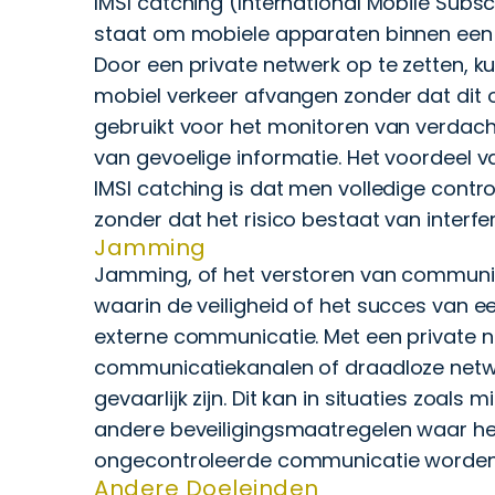
IMSI catching (International Mobile Subscr
staat om mobiele apparaten binnen een b
Door een private netwerk op te zetten, k
mobiel verkeer afvangen zonder dat dit 
gebruikt voor het monitoren van verdachte
van gevoelige informatie. Het voordeel v
IMSI catching is dat men volledige contr
zonder dat het risico bestaat van interf
Jamming
Jamming, of het verstoren van communicat
waarin de veiligheid of het succes van e
externe communicatie. Met een private n
communicatiekanalen of draadloze netwer
gevaarlijk zijn. Dit kan in situaties zoals m
andere beveiligingsmaatregelen waar het
ongecontroleerde communicatie worden 
Andere Doeleinden