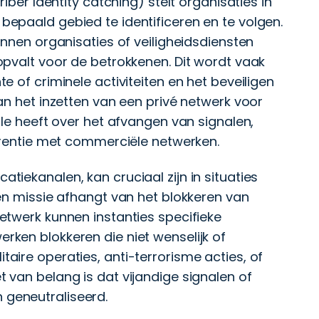
iber Identity catching) stelt organisaties in
epaald gebied te identificeren en te volgen.
unnen organisaties of veiligheidsdiensten
opvalt voor de betrokkenen. Dit wordt vaak
 of criminele activiteiten en het beveiligen
an het inzetten van een privé netwerk voor
ole heeft over het afvangen van signalen,
erentie met commerciële netwerken.
iekanalen, kan cruciaal zijn in situaties
en missie afhangt van het blokkeren van
etwerk kunnen instanties specifieke
ken blokkeren die niet wenselijk of
ilitaire operaties, anti-terrorisme acties, of
 van belang is dat vijandige signalen of
geneutraliseerd.