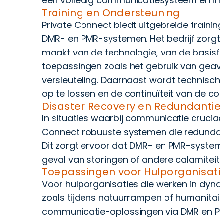
een volledig communicatiesysteem en im
Training en Ondersteuning
Private Connect biedt uitgebreide trainin
DMR- en PMR-systemen. Het bedrijf zorgt
maakt van de technologie, van de basisf
toepassingen zoals het gebruik van geav
versleuteling. Daarnaast wordt technis
op te lossen en de continuïteit van de 
Disaster Recovery en Redundanti
In situaties waarbij communicatie cruciaal
Connect robuuste systemen die redundant
Dit zorgt ervoor dat DMR- en PMR-systemen
geval van storingen of andere calamiteit
Toepassingen voor Hulporganisati
Voor hulporganisaties die werken in dyn
zoals tijdens natuurrampen of humanitai
communicatie-oplossingen via DMR en PM