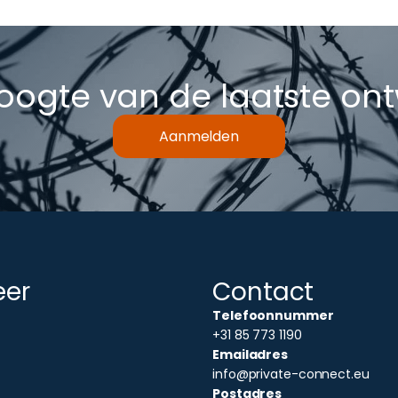
hoogte van de laatste on
Aanmelden
eer
Contact
Telefoonnummer
+31 85 773 1190
Emailadres
info@private-connect.eu
Postadres