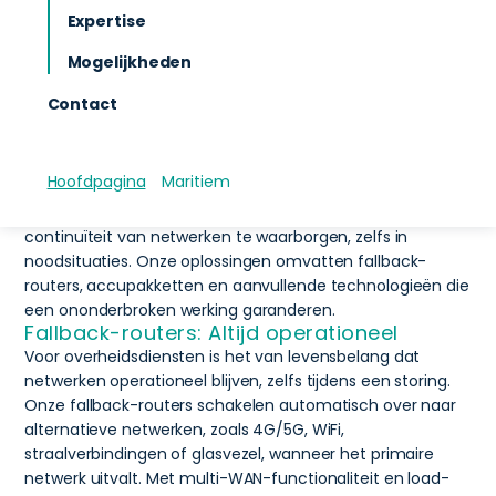
wij High Availability (HA) diensten leveren die ervoor
Expertise
zorgen dat je altijd verbonden blijf met internet.
Mogelijkheden
Oplossingen voor Overheidsdiensten
Bij overheidsdiensten is een stabiele en betrouwbare
Contact
connectiviteit van cruciaal belang. Stilstand kan grote
gevolgen hebben voor essentiële operaties,
communicatie en publieke dienstverlening. Private
Hoofdpagina
Maritiem
Connect levert geavanceerde High Availability-
oplossingen die speciaal zijn ontworpen om de
continuïteit van netwerken te waarborgen, zelfs in
noodsituaties. Onze oplossingen omvatten fallback-
routers, accupakketten en aanvullende technologieën die
een ononderbroken werking garanderen.
Fallback-routers: Altijd operationeel
Voor overheidsdiensten is het van levensbelang dat
netwerken operationeel blijven, zelfs tijdens een storing.
Onze fallback-routers schakelen automatisch over naar
alternatieve netwerken, zoals 4G/5G, WiFi,
straalverbindingen of glasvezel, wanneer het primaire
netwerk uitvalt. Met multi-WAN-functionaliteit en load-