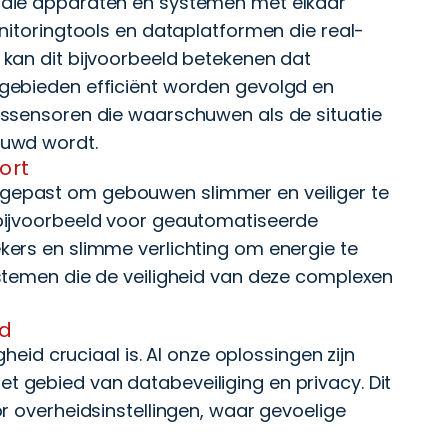
 die apparaten en systemen met elkaar
nitoringtools en dataplatformen die real-
kan dit bijvoorbeeld betekenen dat
gebieden efficiënt worden gevolgd en
assensoren die waarschuwen als de situatie
huwd wordt.
ort
epast om gebouwen slimmer en veiliger te
bijvoorbeeld voor geautomatiseerde
ers en slimme verlichting om energie te
stemen die de veiligheid van deze complexen
id
gheid cruciaal is. Al onze oplossingen zijn
 gebied van databeveiliging en privacy. Dit
r overheidsinstellingen, waar gevoelige