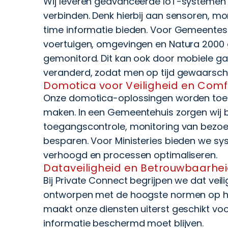
Wij leveren geavanceerde IoT-systemen
verbinden. Denk hierbij aan sensoren, mo
time informatie bieden. Voor Gemeentes 
voertuigen, omgevingen en Natura 2000 
gemonitord. Dit kan ook door mobiele g
veranderd, zodat men op tijd gewaarsc
Domotica voor Veiligheid en Comf
Onze domotica-oplossingen worden toeg
maken. In een Gemeentehuis zorgen wij 
toegangscontrole, monitoring van bezoek
besparen. Voor Ministeries bieden we sy
verhoogd en processen optimaliseren.
Dataveiligheid en Betrouwbaarhe
Bij Private Connect begrijpen we dat veili
ontworpen met de hoogste normen op het
maakt onze diensten uiterst geschikt voo
informatie beschermd moet blijven.