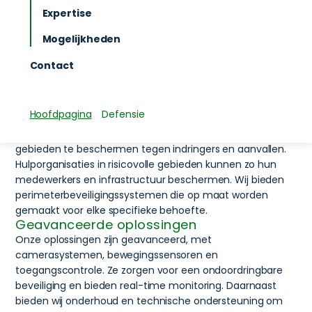
met systemen zoals cameras, sensoren en
Expertise
alarmsystemen. Moderne technologieën maken
Mogelijkheden
perimeterbeveiliging steeds effectiever, met
bijvoorbeeld infraroodsensoren en draadloze
Contact
technologie. Deze systemen helpen bij het snel
herkennen van verdachte activiteiten en het nemen
van passende maatregelen.
Hoofdpagina
Defensie
Cruciale bescherming
Voor defensie is perimeterbeveiliging cruciaal om militaire
gebieden te beschermen tegen indringers en aanvallen.
Hulporganisaties in risicovolle gebieden kunnen zo hun
medewerkers en infrastructuur beschermen. Wij bieden
perimeterbeveiligingssystemen die op maat worden
gemaakt voor elke specifieke behoefte.
Geavanceerde oplossingen
Onze oplossingen zijn geavanceerd, met
camerasystemen, bewegingssensoren en
toegangscontrole. Ze zorgen voor een ondoordringbare
beveiliging en bieden real-time monitoring. Daarnaast
bieden wij onderhoud en technische ondersteuning om