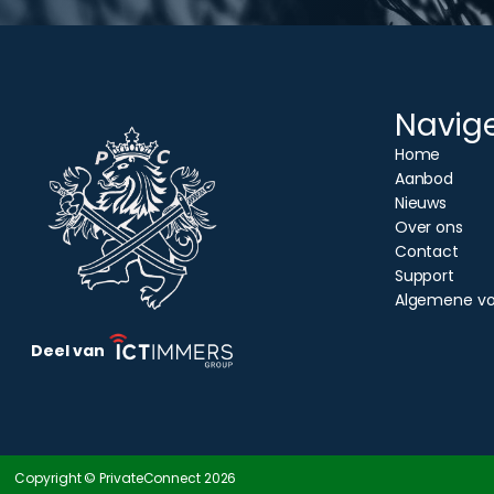
Navig
Home
Aanbod
Nieuws
Over ons
Contact
Support
Algemene v
Deel van
Copyright © PrivateConnect
2026