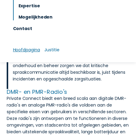
storingsarme spraakverbindingen en
Expertise
groepscommunicatie waar publieke netwerken kunnen
Mogelijkheden
uitvallen of overbelast raken.
Contact
We ontwerpen en realiseren private DMR/PMR-
infrastructuren, inclusief dekking in gebouwen,
koppelingen met meldkamers, alarmservers, BHV- en
Hoofdpagina
Justitie
bedrijfshulpverleningsprocessen en eventueel
integratie met (Private) LTE/5G. Met 24/7-monitoring,
onderhoud en beheer zorgen we dat kritische
spraakcommunicatie altijd beschikbaar is, juist tijdens
incidenten en opgeschaalde zorgsituaties.
DMR- en PMR-Radio's
Private Connect biedt een breed scala aan digitale DMR-
radio's en analoge PMR-radio's die voldoen aan de
specifieke eisen van gebruikers in verschillende sectoren.
Deze radio's zijn ontworpen om te functioneren in diverse
omgevingen, van stadscentra tot afgelegen gebieden, en
bieden uitstekende spraakkwaliteit, lange batterijduur en