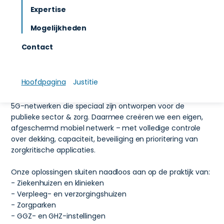
Private netwerken voor zorgorganisaties
Expertise
als fundament
Mogelijkheden
Zorgorganisaties vragen om altijd beschikbare, veilige en
voorspelbare connectiviteit. Van EPD’s en medische IoT-
Contact
apparatuur tot beeldzorg, alarmering en BHV-
communicatie: als het netwerk faalt, raakt dat direct de
patiëntenzorg.
Hoofdpagina
Justitie
Private Connect levert gecertificeerde Private 4G- en
5G-netwerken die speciaal zijn ontworpen voor de
publieke sector & zorg. Daarmee creëren we een eigen,
afgeschermd mobiel netwerk – met volledige controle
over dekking, capaciteit, beveiliging en prioritering van
zorgkritische applicaties.
Onze oplossingen sluiten naadloos aan op de praktijk van:
- Ziekenhuizen en klinieken
- Verpleeg- en verzorgingshuizen
- Zorgparken
- GGZ- en GHZ-instellingen