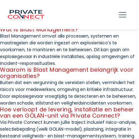
hello world!
Wat is Blast Management?
Blast Management omvat alle processen, systemen en
maatregelen die worden ingezet om explosierisico’s te
voorkomen, te monitoren en te beheersen. Dit kan gaan om
explosiegevaar in industriële installaties, opslag omgevingen of
incident-responssituaties.
Waarom is Blast Management belangrijk voor
organisaties?
Buiten dat een vergunning de vereisten stellen, vermindert het
risico’s voor medewerkers, omgeving en kritieke infrastructuur.
Door explosiegevaar vroegtijdig te detecteren en te beheersen,
worden schade, stilstand en veiligheidsincidenten voorkomen.
Hoe verloopt de levering, installatie en beheer
van een GOLAN-unit via Private Connect?
Via Private Connect kunnen jullie traject inclusief risico-analyse,
selectiebepaling (welk GOLAN-model), plaatsing, integratie in
bestaand veiligheids- en blast-managementsysteem, training