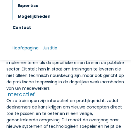
vaardigheden en kennis bij te brengen, zodat zij
Expertise
optimaal gebruik kunnen maken van de systemen en
Mogelijkheden
technologieën die binnen uw organisatie worden
gebruikt.
Contact
Diverse trainingen
We bieden een breed scala aan maatwerk trainingen,
variërend van technische opleidingen tot
Hoofdpagina
Justitie
gebruikersgerichte sessies. Onze docenten hebben
diepgaande kennis van zowel de technologieën die we
implementeren als de specifieke eisen binnen de publieke
sector. Dit stelt hen in staat om trainingen te leveren die
niet alleen technisch nauwkeurig zijn, maar ook gericht op
de praktische toepassing in de dagelijkse werkzaamheden
van uw medewerkers.
Interactief
Onze trainingen zijn interactief en praktijkgericht, zodat
deelnemers de kans krijgen om nieuwe concepten direct
toe te passen en te oefenen in een veilige,
gecontroleerde omgeving. Dit maakt de overgang naar
nieuwe systemen of technologieën soepeler en helpt de