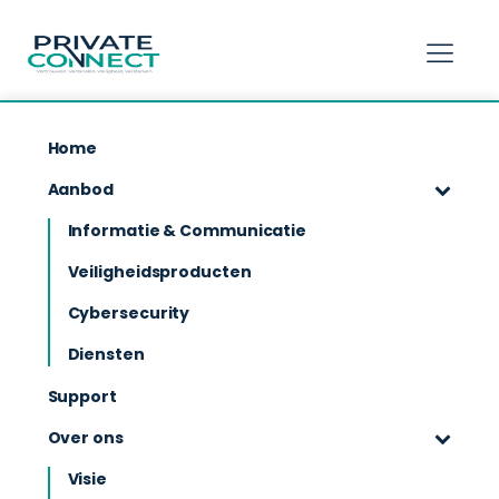
hello world!
Home
Aanbod
Blast Management - Maritiem
Informatie & Communicatie
Veiligheidsproducten
Cybersecurity
Diensten
Wij zijn een gespecialiseerd bedrijf dat Blast
Support
management producten levert, installeert, onderhoudt
Over ons
en inspecteert voor de overheid, semi-overheid en
hulpdiensten. Onze producten zijn ontwikkeld om te
Visie
helpen bij het beheersen van de risico’s die