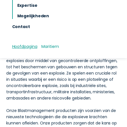
samenhangen met explosies, en zijn daarmee
Expertise
essentieel voor het waarborgen van de veiligheid van
Mogelijkheden
mensen, gebouwen en kritieke infrastructuur. Ze zijn
ook van belang voor publieke en veiligheidsinstanties.
Contact
Wat zijn Blastmanagement producten?
Blastmanagement producten zijn systemen die
ontworpen zijn om de impact van explosies te beheersen,
Hoofdpagina
Maritiem
te verminderen of te voorkomen. Dit kan variëren van het
detecteren van explosieve stoffen, het beheren van
explosies door middel van gecontroleerde ontploffingen,
tot het beschermen van gebouwen en structuren tegen
de gevolgen van een explosie. Ze spelen een cruciale rol
in situaties waarbij er een risico is op een plotselinge of
oncontroleerbare explosie, zoals bij industriële sites,
transportinfrastructuur, militaire installaties, ministeries,
ambasades en andere risicovolle gebieden.
Onze Blastmanagement producten zijn voorzien van de
nieuwste technologieën die de explosieve krachten
kunnen afleiden. Onze producten zorgen dat de kans op