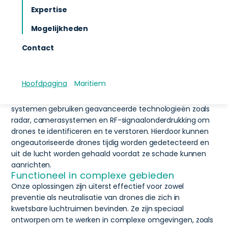
detecteren, volgen en neutraliseren drones die zich in
Expertise
verboden luchtruim bevinden, waardoor ze een
Mogelijkheden
belangrijke rol spelen in de beveiliging van gevoelige
locaties zoals luchthavens, overheidsgebouwen en
Contact
militaire installaties.
Effectieve dronedetectie
Met de groei van het gebruik van drones voor
Hoofdpagina
Maritiem
kwaadwillende doeleinden, is het essentieel om snel te
kunnen reageren op dreigingen. Onze Counter Drone
systemen gebruiken geavanceerde technologieën zoals
radar, camerasystemen en RF-signaalonderdrukking om
drones te identificeren en te verstoren. Hierdoor kunnen
ongeautoriseerde drones tijdig worden gedetecteerd en
uit de lucht worden gehaald voordat ze schade kunnen
aanrichten.
Functioneel in complexe gebieden
Onze oplossingen zijn uiterst effectief voor zowel
preventie als neutralisatie van drones die zich in
kwetsbare luchtruimen bevinden. Ze zijn speciaal
ontworpen om te werken in complexe omgevingen, zoals