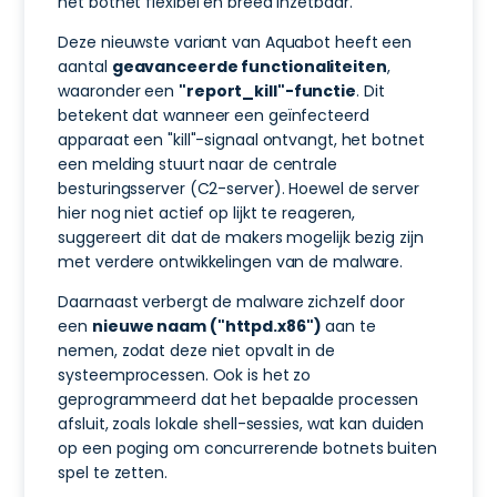
het botnet flexibel en breed inzetbaar.
Deze nieuwste variant van Aquabot heeft een
aantal
geavanceerde functionaliteiten
,
waaronder een
"report_kill"-functie
. Dit
betekent dat wanneer een geïnfecteerd
apparaat een "kill"-signaal ontvangt, het botnet
een melding stuurt naar de centrale
besturingsserver (C2-server). Hoewel de server
hier nog niet actief op lijkt te reageren,
suggereert dit dat de makers mogelijk bezig zijn
met verdere ontwikkelingen van de malware.
Daarnaast verbergt de malware zichzelf door
een
nieuwe naam ("httpd.x86")
aan te
nemen, zodat deze niet opvalt in de
systeemprocessen. Ook is het zo
geprogrammeerd dat het bepaalde processen
afsluit, zoals lokale shell-sessies, wat kan duiden
op een poging om concurrerende botnets buiten
spel te zetten.