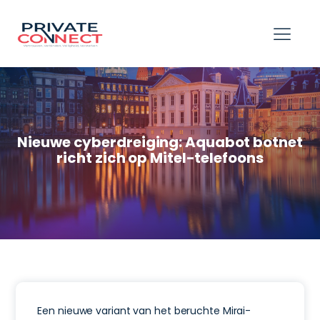
hello world!
Nieuwe cyberdreiging: Aquabot botnet
richt zich op Mitel-telefoons
Een nieuwe variant van het beruchte Mirai-