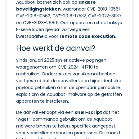
Aquabot-botnet zich ook op
andere
beveiligingslekken
, waaronder CVE-2018-10561,
CVE-2018-10562, CVE-2018-17532, CVE-2022-31137
en CVE-2023-26801. Ook apparaten uit de Linksys
E-serie lopen gevaar vanwege een
kwetsbaarheid voor
remote code execution
.
Hoe werkt de aanval?
Sinds januari 2025 zijn er actieve pogingen
waargenomen om CVE-2024-41710 te
misbruiken. Onderzoekers van Akamai hebben
vastgesteld dat de aanvallers een bijna identieke
payload gebruiken als in de openbaar gemaakte
exploit om de Aquabot-malware op de getroffen
apparaten te installeren.
De aanval verloopt via een
shell-script
dat het
“wget”-commando gebruikt om de Aquabot-
malware binnen te halen, specifiek aangepast
voor verschillende soorten processors. Dit maakt