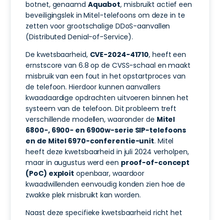
botnet, genaamd
Aquabot
, misbruikt actief een
beveiligingslek in Mitel-telefoons om deze in te
zetten voor grootschalige DDoS-aanvallen
(Distributed Denial-of-Service).
De kwetsbaarheid,
CVE-2024-41710
, heeft een
ernstscore van 6.8 op de CVSS-schaal en maakt
misbruik van een fout in het opstartproces van
de telefoon. Hierdoor kunnen aanvallers
kwaadaardige opdrachten uitvoeren binnen het
systeem van de telefoon. Dit probleem treft
verschillende modellen, waaronder de
Mitel
6800-, 6900- en 6900w-serie SIP-telefoons
en de Mitel 6970-conferentie-unit
. Mitel
heeft deze kwetsbaarheid in juli 2024 verholpen,
maar in augustus werd een
proof-of-concept
(PoC) exploit
openbaar, waardoor
kwaadwillenden eenvoudig konden zien hoe de
zwakke plek misbruikt kan worden.
Naast deze specifieke kwetsbaarheid richt het