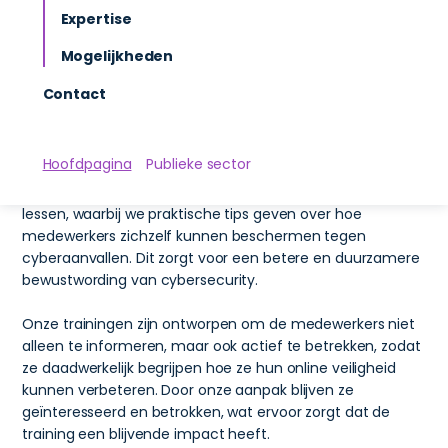
van cyberdreigingen zoals phishing, social engineering
Expertise
en andere risico’s. Ze ervaren zelf hoe deze dreigingen
Mogelijkheden
werken, maar dan in een veilige en leerzame
omgeving.
Contact
Uitgebreide training
Tijdens de training simuleren we cyberaanvallen en
andere beveiligingsrisico’s, zodat medewerkers kunnen
Hoofdpagina
Publieke sector
zien hoe ze deze bedreigingen herkennen en vermijden.
Na het scenario bespreken we gezamenlijk de geleerde
lessen, waarbij we praktische tips geven over hoe
medewerkers zichzelf kunnen beschermen tegen
cyberaanvallen. Dit zorgt voor een betere en duurzamere
bewustwording van cybersecurity.
Onze trainingen zijn ontworpen om de medewerkers niet
alleen te informeren, maar ook actief te betrekken, zodat
ze daadwerkelijk begrijpen hoe ze hun online veiligheid
kunnen verbeteren. Door onze aanpak blijven ze
geïnteresseerd en betrokken, wat ervoor zorgt dat de
training een blijvende impact heeft.