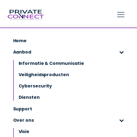
hello world!
Home
Aanbod
Veiligheidsproducten - Publieke sector
Informatie & Communicatie
Veiligheidsproducten
Cybersecurity
Diensten
Maximale Veiligheid, Minimale
Support
Zorg
Over ons
Visie
Private Connect levert gespecialiseerde producten en