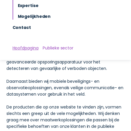
diensten aan de publieke sector om de veiligheid van
Expertise
zowel medewerkers als burgers te verbeteren.
Mogelijkheden
Overheidsinstanties, hulpdiensten en semi-overheden
vertrouwen op onze oplossingen bij het voorkomen en
Contact
beheersen van risico’s in uiteenlopende situaties.
Denk hierbij aan plofcontainers voor het veiligstellen van
Hoofdpagina
Publieke sector
explosieve materialen, counterdrone systemen ter
bescherming tegen ongewenste drones, en
geavanceerde opsporingsapparatuur voor het
detecteren van gevaarlijke of verboden objecten.
Daarnaast bieden wij mobiele beveiligings- en
observatieoplossingen, evenals veilige communicatie- en
datasystemen voor gebruik in het veld.
De producten die op onze website te vinden zijn, vormen
slechts een greep uit de vele mogelijkheden. Wij denken
graag mee over maatwerkoplossingen die passen bij de
specifieke behoeften van onze klanten in de publieke