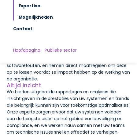
ingrijpen bij eventuele storingen of afwijkingen. Dit
Expertise
zorgt voor een maximale beschikbaarheid van uw
Mogelijkheden
systemen, wat essentieel is voor de continuïteit van
overheidsprocessen.
Contact
24/7 controle
Onze actieve monitoring omvat het 24/7 volgen van
servers, applicaties en netwerken. We detecteren
Hoofdpagina
Publieke sector
potentiële problemen in een vroeg stadium, zoals
capaciteitsproblemen, beveiligingsdreigingen of
softwarefouten, en nemen direct maatregelen om deze
op te lossen voordat ze impact hebben op de werking van
de organisatie.
Altijd inzicht
We bieden uitgebreide rapportages en analyses die
inzicht geven in de prestaties van uw systemen en trends
die belangrijk kunnen zijn voor toekomstige optimalisaties.
Onze experts zorgen ervoor dat uw systemen voldoen
aan de hoogste eisen op het gebied van beveiliging en
compliance, en we werken nauw samen met uw teams
om technische issues snel en effectief te verhelpen.