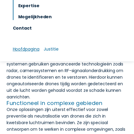
detecteren, volgen en neutraliseren drones die zich in
Expertise
verboden luchtruim bevinden, waardoor ze een
Mogelijkheden
belangrijke rol spelen in de beveiliging van gevoelige
locaties zoals Detentiecentras, gevangenissen en
Contact
rechtbanken.
Effectieve dronedetectie
Met de groei van het gebruik van drones voor
Hoofdpagina
Justitie
kwaadwillende doeleinden, is het essentieel om snel te
kunnen reageren op dreigingen. Onze Counter Drone
systemen gebruiken geavanceerde technologieën zoals
radar, camerasystemen en RF-signaalonderdrukking om
drones te identificeren en te verstoren. Hierdoor kunnen
ongeautoriseerde drones tijdig worden gedetecteerd en
uit de lucht worden gehaald voordat ze schade kunnen
aanrichten.
Functioneel in complexe gebieden
Onze oplossingen zijn uiterst effectief voor zowel
preventie als neutralisatie van drones die zich in
kwetsbare luchtruimen bevinden. Ze zijn speciaal
ontworpen om te werken in complexe omgevingen, zoals