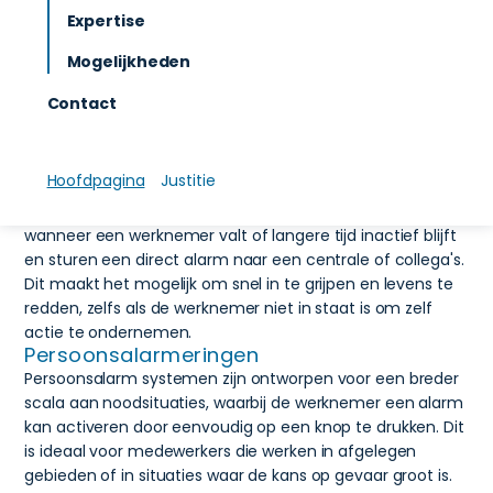
zorgen ervoor dat medewerkers snel hulp kunnen
Expertise
krijgen in geval van een ongeval, gezondheidsprobleem
Mogelijkheden
of andere noodsituaties, door een alarm te verzenden
zodra er een probleem wordt gedetecteerd.
Contact
Automatische detectering
Mandown systemen zijn speciaal ontwikkeld voor situaties
waarin een medewerker valt of zich in een kritieke
Hoofdpagina
Justitie
toestand bevindt en geen manier heeft om zelf hulp in te
schakelen. De systemen detecteren automatisch
wanneer een werknemer valt of langere tijd inactief blijft
en sturen een direct alarm naar een centrale of collega's.
Dit maakt het mogelijk om snel in te grijpen en levens te
redden, zelfs als de werknemer niet in staat is om zelf
actie te ondernemen.
Persoonsalarmeringen
Persoonsalarm systemen zijn ontworpen voor een breder
scala aan noodsituaties, waarbij de werknemer een alarm
kan activeren door eenvoudig op een knop te drukken. Dit
is ideaal voor medewerkers die werken in afgelegen
gebieden of in situaties waar de kans op gevaar groot is.