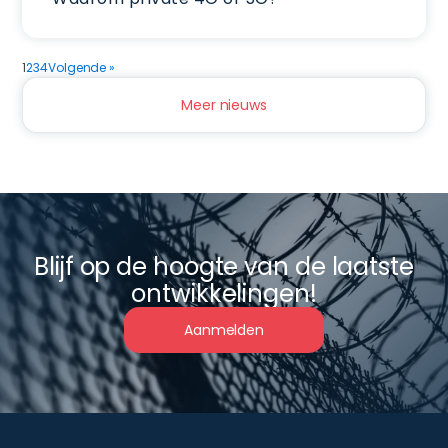
1
2
3
4
Volgende »
Meer nieuws
Blijf op de hoogte van de laatste
ontwikkelingen!
Aanmelden